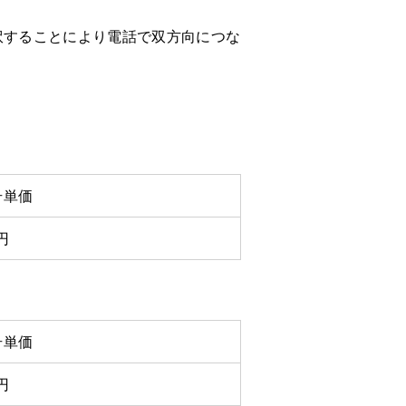
訳することにより電話で双方向につな
号単価
1円
号単価
1円