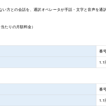
ない方との会話を、通訳オペレータが手話・文字と音声を通
号当たりの月額料金）
番
1.
番
1.