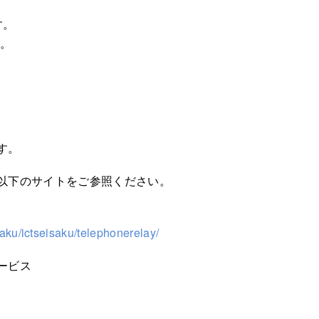
す。
す。
す。
以下のサイトをご参照ください。
ku/ictseisaku/telephonerelay/
ービス