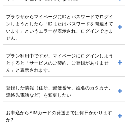
■日本通信IDから移行したお客様
ブラウザからマイページにIDとパスワードでログイ
[アプリからマイページにアクセスする方法]
ンしようとしたら「IDまたはパスワードを間違えて
います」というエラーが表示され、ログインできま
せん。
日本通信IDから移行済のお客様で、ブラウザからマイペー
ジにログインするには「QRコードでログイン」の方法に
プラン利用中ですが、マイページにログインしよう
なります。
とすると「サービスのご契約、ご登録がありませ
ん」と表示されます。
1）ブラウザから
マイページのログイン画面
にアクセスし
日本通信IDの移行が完了していないと、上記のメッセージ
「QRコードでログイン」からQRコードを表示します。
が表示される可能性があります。IDの移行を行うと、マイ
登録した情報（住所、郵便番号、姓名のカタカナ、
ページにアクセスでき、残りデータ量の確認や、ご契約内
連絡先電話など）を変更したい
容をご覧いただけるようになります。
転居等で日本通信アプリに登録した情報に変更があった場
移行の詳細は
日本通信IDからの移行
をご確認ください。
合は、まずマイナンバーカードに登録されている住所情報
お申込からSIMカードの発送までは何日かかります
等を市区町村の窓口にて変更をお願いします。
か?
なお、マイナンバーカードが更新されたら日本通信アプリ
その後、日本通信アプリをアンインストールし、再度イン