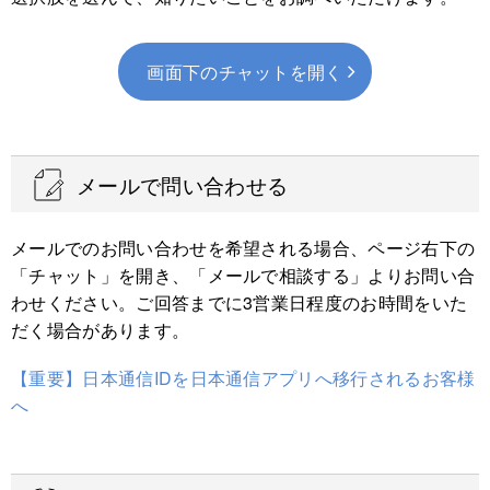
画面下のチャットを開く
※IDからアプリに移行した方のログイン方法は、ID/パスワード入
力から安全なQRコード認証へ変更されています。
メールで問い合わせる
※ID/パスワードでログインした場合は、「IDまたはパスワードを
間違えています」と表示されます。
メールでのお問い合わせを希望される場合、ページ右下の
「チャット」を開き、「メールで相談する」よりお問い合
2）表示されたQRコードを日本通信アプリで読み取りま
わせください。ご回答までに3営業日程度のお時間をいた
す。アプリのホーム→「その他」→「他の端末でログイン
だく場合があります。
する（QRコード表示）」をタップし、QRコードを読み込
むと、マイページにログインできます。
【重要】日本通信IDを日本通信アプリへ移行されるお客様
へ