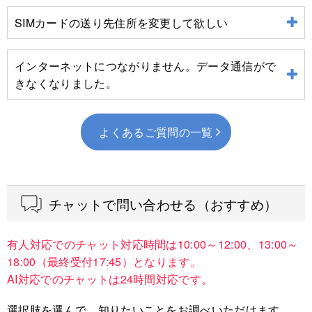
でもアカウント更新が必要です。更新を行なっていただか
混雑状況により変わりますが、通常はお申込完了から3営
ストールしてください。
ないとマイページにログインできなくなる場合がありま
業日前後でSIMを出荷いたします。
SIMカードの送り先住所を変更して欲しい
アプリを起動したら、新しい住所になったマイナンバーカ
す。アカウントの更新方法は、アプリから「機種変更やマ
アプリのホーム画面下部の「マイページ」を押してアクセ
送付先住所の変更は承れません。携帯電話不正利用防止法
ードを読み取り登録を完了させてください。
イナンバーカードを更新された方はこちらからアカウント
スができます。
の規定により、SIMカードはマイナンバーカードに記載さ
インターネットにつながりません。データ通信がで
を更新してください」ボタンより更新いただけます。
※IDからアプリに移行した方のログイン方法は、ID/パスワード入
れている住所以外に送付できません。
マイナンバーカードがない方、マイナンバーカードのアプ
きなくなりました。
※
6月11日現在、移行手続き集中のため、手続き完了まで
力から安全なQRコード認証へ変更されています。
リへの登録ができない方は、日本通信ヘルプデスクまでご
他には、ご契約のプランと紐づいていない日本通信IDを移
※ID/パスワードでログインした場合は、「IDまたはパスワードを
インターネットができない場合
をご確認ください。あわせ
のお時間が最大1時間かかる場合がございます。
移行手続
連絡ください。
行すると、このメッセージが表示されます。この場合、ご
間違えています」と表示されます。
て、
一時利用停止に関するメールを受け取った場合
もご確
きの後は、完了のメールが届くまでしばらくお待ちくださ
よくあるご質問の一覧
契約のプランと紐づいている日本通信IDから移行してくだ
認ください。
いますようお願いいたします。
さい。
2）表示されたQRコードを日本通信アプリで読み取りま
[ブラウザからマイページにログインする方法]
す。アプリのホーム→「その他」→「他の端末でログイン
する（QRコード表示）」をタップし、QRコードを読み込
チャットで問い合わせる（おすすめ）
1）ブラウザから
マイページのログイン画面
にアクセスし
むと、マイページにログインできます。
「QRコードでログイン」からQRコードを表示します。
有人対応でのチャット対応時間は10:00～12:00、13:00～
18:00（最終受付17:45）となります。
AI対応でのチャットは24時間対応です。
選択肢を選んで、知りたいことをお調べいただけます。